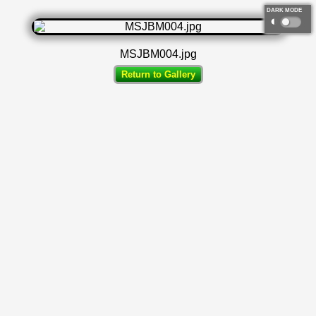
DARK MODE
◐
MSJBM004.jpg
Return to Gallery