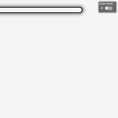
DARK MODE
◐