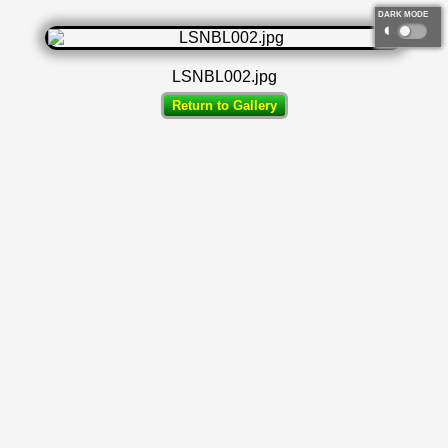
DARK MODE
◐
LSNBL002.jpg
Return to Gallery